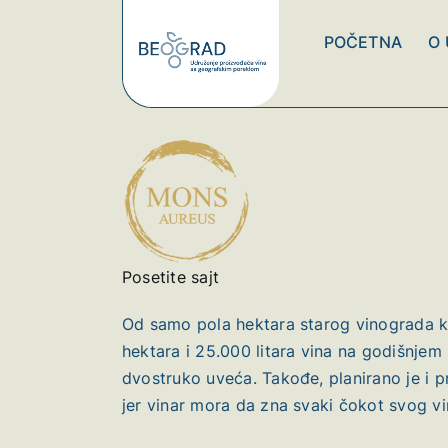
Skip
to
POČETNA
O
content
Posetite sajt
Od samo pola hektara starog vinograda ko
hektara i 25.000 litara vina na godišnjem 
dvostruko uveća. Takođe, planirano je i p
jer vinar mora da zna svaki čokot svog v