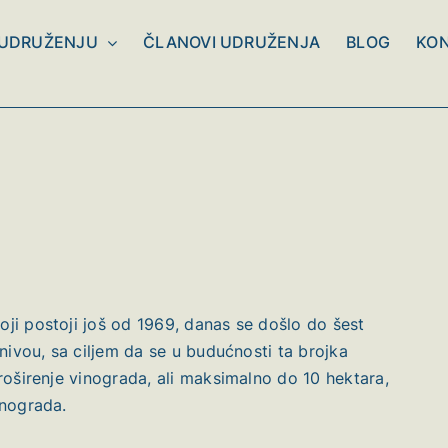
 UDRUŽENJU
ČLANOVI UDRUŽENJA
BLOG
KO
ji postoji još od 1969, danas se došlo do šest
nivou, sa ciljem da se u budućnosti ta brojka
roširenje vinograda, ali maksimalno do 10 hektara,
inograda.