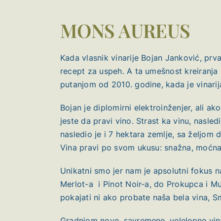
MONS AUREUS
Kada vlasnik vinarije Bojan Janković, prva
recept za uspeh. A ta umešnost kreiranja n
putanjom od 2010. godine, kada je vinari
Bojan je diplomirni elektroinženjer, ali ak
jeste da pravi vino. Strast ka vinu, nasled
nasledio je i 7 hektara zemlje, sa željom 
Vina pravi po svom ukusu: snažna, moćna,
Unikatni smo jer nam je apsolutni fokus 
Merlot-a i Pinot Noir-a, do Prokupca i M
pokajati ni ako probate naša bela vina, 
Gradnjom nove, savremene, velelepne vina