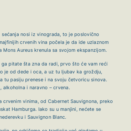
 sećanja nosi iz vinograda, to je poslovično
ajfinijih crvenih vina počela je da ide uzlaznom
ja Mons Aureus krenula sa svojom ekspanzijom.
o ga pitate šta zna da radi, prvo što će vam reći
io je od dede i oca, a uz tu ljubav ka groždju,
da tu pasiju prenese i na svoju četvoricu sinova.
 alkoholna i naravno – crvena.
na crvenim vinima, od Cabernet Sauvignona, preko
uskat Hamburga. Iako su u manjini, nećete se
Smederevku i Sauvignon Blanc.
rije, ne odričemo se tradicije već gledamo u