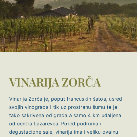
VINARIJA ZORČA
Vinarija Zorča je, poput francuskih šatoa, usred
svojih vinograda i tik uz prostranu šumu te je
tako sakrivena od grada a samo 4 km udaljena
od centra Lazarevca. Pored podruma i
degustacione sale, vinarija ima i veliku ovalnu