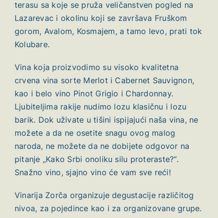
terasu sa koje se pruža veličanstven pogled na
Lazarevac i okolinu koji se završava Fruškom
gorom, Avalom, Kosmajem, a tamo levo, prati tok
Kolubare.
Vina koja proizvodimo su visoko kvalitetna
crvena vina sorte Merlot i Cabernet Sauvignon,
kao i belo vino Pinot Grigio i Chardonnay.
Ljubiteljima rakije nudimo lozu klasičnu i lozu
barik. Dok uživate u tišini ispijajući naša vina, ne
možete a da ne osetite snagu ovog malog
naroda, ne možete da ne dobijete odgovor na
pitanje „Kako Srbi onoliku silu proteraste?“.
Snažno vino, sjajno vino će vam sve reći!
Vinarija Zorča organizuje degustacije različitog
nivoa, za pojedince kao i za organizovane grupe.