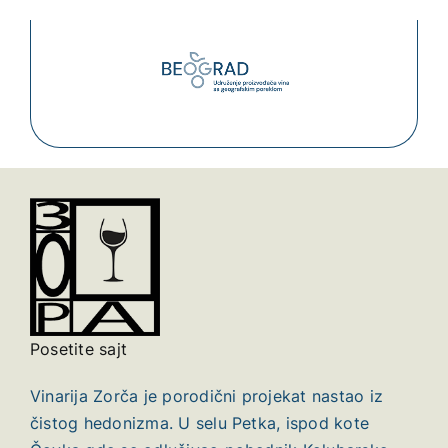
Skip
to
content
Posetite sajt
Vinarija Zorča je porodični projekat nastao iz
čistog hedonizma. U selu Petka, ispod kote