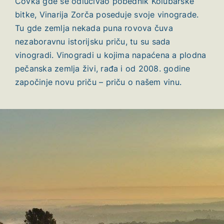
Čovka gde se odlučivao pobednik Kolubarske
bitke, Vinarija Zorča poseduje svoje vinograde.
Tu gde zemlja nekada puna rovova čuva
nezaboravnu istorijsku priču, tu su sada
vinogradi. Vinogradi u kojima napaćena a plodna
pečanska zemlja živi, rađa i od 2008. godine
započinje novu priču – priču o našem vinu.